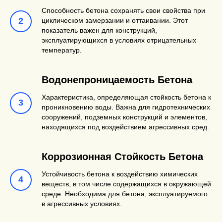
Способность бетона сохранять свои свойства при
циклическом замерзании и оттаивании. Этот
показатель важен для конструкций,
Фибробетон
Бетон,
Производ
эксплуатирующихся в условиях отрицательных
армированный
полов,
температур.
различными
дорожных
видами фибр
сборных
Водонепроницаемость Бетона
(стальной,
конструкц
Характеристика, определяющая стойкость бетона к
полимерной,
проникновению воды. Важна для гидротехнических
базальтовой) для
сооружений, подземных конструкций и элементов,
находящихся под воздействием агрессивных сред.
повышения
трещиностойкости
Коррозионная Стойкость Бетона
и ударной
прочности.
Устойчивость бетона к воздействию химических
веществ, в том числе содержащихся в окружающей
среде. Необходима для бетона, эксплуатируемого
Цветной бетон
Бетон,
Архитекту
в агрессивных условиях.
окрашенный в
декорати