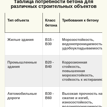
Таблица потребности бетона для
различных строительных объектов
Тип объекта
Класс
Требования к бетону
бетона
Жилые здания
В15 -
Морозостойкость,
В30
водонепроницаемость,
удобоукладываемость
Промышленные
В20 -
Коррозионная
здания
В40
стойкость,
повышенная
морозостойкость,
стойкость к истиранию
Автомобильные
В30 -
Высокая прочность на
дороги
В60
сжатие и изгиб,
износостойкость,
водонепроницаемость