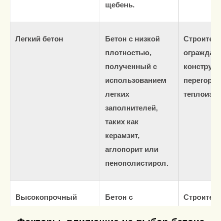
щебень.
Легкий бетон
Бетон с низкой
Строител
плотностью,
ограждаю
полученный с
конструкц
использованием
перегород
легких
теплоизол
заполнителей,
таких как
керамзит,
аглопорит или
пенополистирол.
Высокопрочный
Бетон с
Строител
бетон
повышенной
высотных