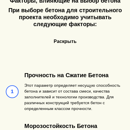
Факторы, влияющие на выбор бетона
прочностью на
зданий, м
При выборе бетона для строительного
сжатие,
дорог с
проекта необходимо учитывать
достигаемой за
высокими
следующие факторы:
счет улучшенного
нагрузкам
состава и
Раскрыть
технологии
производства.
Самоуплотняющийся
Бетон, способный
Строител
Прочность на Сжатие Бетона
бетон
растекаться под
сложных
Этот параметр определяет несущую способность
собственным
конструкц
бетона и зависит от состава смеси, качества
весом и
плотным
заполнителей и технологии производства. Для
различных конструкций требуется бетон с
заполнять
армирова
определенным классом прочности.
опалубку без
применения
Морозостойкость Бетона
вибрации.