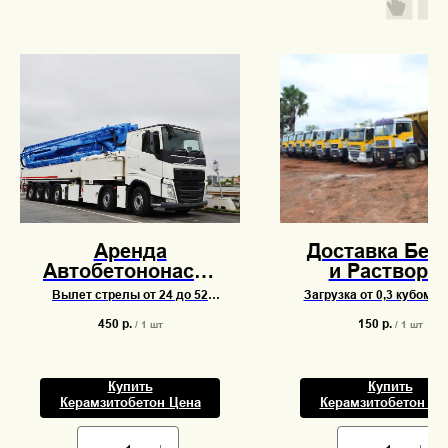
Аренда
Доставка Бет
Автобетононасос
и Растворо
24-32-37-42-47-52
Самосвал 10-
Вылет стрелы от 24 до 52
Загрузка от 0,3 кубомет
метра
метра
8 кубометров
тонн
450
р.
150
р.
/
1 шт
/
1 шт
Купить
Купить
Керамзитобетон Цена
Керамзитобетон Це