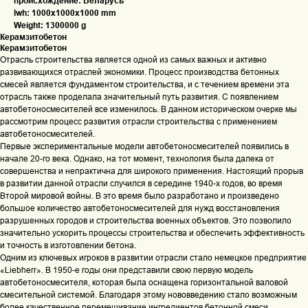
происхождение: Беларусь
lwh: 1000x1000x1000 mm
Weight: 1300000 g
Керамзитобетон
Керамзитобетон
Отрасль строительства является одной из самых важных и активно
развивающихся отраслей экономики. Процесс производства бетонных
смесей является фундаментом строительства, и с течением времени эта
отрасль также проделала значительный путь развития. С появлением
автобетоносмесителей все изменилось. В данном историческом очерке мы
рассмотрим процесс развития отрасли строительства с применением
автобетоносмесителей.
Первые экспериментальные модели автобетоносмесителей появились в
начале 20-го века. Однако, на тот момент, технология была далека от
совершенства и непрактична для широкого применения. Настоящий прорыв
в развитии данной отрасли случился в середине 1940-х годов, во время
Второй мировой войны. В это время было разработано и произведено
большое количество автобетоносмесителей для нужд восстановления
разрушенных городов и строительства военных объектов. Это позволило
значительно ускорить процессы строительства и обеспечить эффективность
и точность в изготовлении бетона.
Одним из ключевых игроков в развитии отрасли стало немецкое предприятие
«Liebherr». В 1950-е годы они представили свою первую модель
автобетоносмесителя, которая была оснащена горизонтальной валовой
смесительной системой. Благодаря этому нововведению стало возможным
более качественное перемешивание ингредиентов бетонной смеси.