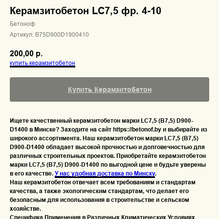
Керамзитобетон LC7,5 фр. 4-10
Бетоноф
Артикул:
B75D900D1900410
200,00
р.
купить керамзитобетон
Купить Керамзитобетон
Ищете качественный керамзитобетон марки LC7,5 (B7,5) D900-
D1400 в Минске? Заходите на сайт
https://betonof.by
и выбирайте из
широкого ассортимента.
Наш керамзитобетон марки LC7,5 (B7,5)
D900-D1400 обладает высокой прочностью и долговечностью для
различных строительных проектов. Приобретайте керамзитобетон
марки LC7,5 (B7,5) D900-D1400 по выгодной цене и будьте уверены
в его качестве.
У нас удобная доставка по Минску
.
Наш керамзитобетон отвечает всем требованиям и стандартам
качества, а также экологическим стандартам, что делает его
безопасным для использования в строительстве и сельском
хозяйстве.
Специфика Применения в Различных Климатических Условиях