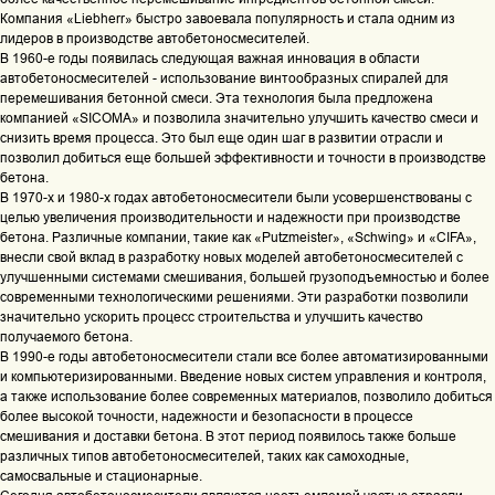
Компания «Liebherr» быстро завоевала популярность и стала одним из
лидеров в производстве автобетоносмесителей.
В 1960-е годы появилась следующая важная инновация в области
автобетоносмесителей - использование винтообразных спиралей для
перемешивания бетонной смеси. Эта технология была предложена
компанией «SICOMA» и позволила значительно улучшить качество смеси и
снизить время процесса. Это был еще один шаг в развитии отрасли и
позволил добиться еще большей эффективности и точности в производстве
бетона.
В 1970-х и 1980-х годах автобетоносмесители были усовершенствованы с
целью увеличения производительности и надежности при производстве
бетона. Различные компании, такие как «Putzmeister», «Schwing» и «CIFA»,
внесли свой вклад в разработку новых моделей автобетоносмесителей с
улучшенными системами смешивания, большей грузоподъемностью и более
современными технологическими решениями. Эти разработки позволили
значительно ускорить процесс строительства и улучшить качество
получаемого бетона.
В 1990-е годы автобетоносмесители стали все более автоматизированными
и компьютеризированными. Введение новых систем управления и контроля,
а также использование более современных материалов, позволило добиться
более высокой точности, надежности и безопасности в процессе
смешивания и доставки бетона. В этот период появилось также больше
различных типов автобетоносмесителей, таких как самоходные,
самосвальные и стационарные.