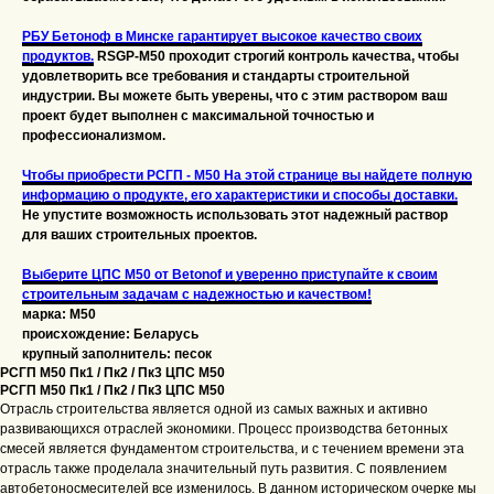
РБУ Бетоноф в Минске гарантирует высокое качество своих
продуктов.
RSGP-M50 проходит строгий контроль качества, чтобы
удовлетворить все требования и стандарты строительной
индустрии. Вы можете быть уверены, что с этим раствором ваш
проект будет выполнен с максимальной точностью и
профессионализмом.
Чтобы приобрести РСГП - M50 На этой странице вы найдете полную
информацию о продукте, его характеристики и способы доставки.
Не упустите возможность использовать этот надежный раствор
для ваших строительных проектов.
Выберите ЦПС M50 от Betonof и уверенно приступайте к своим
строительным задачам с надежностью и качеством!
марка: М50
происхождение: Беларусь
крупный заполнитель: песок
РСГП М50 Пк1 / Пк2 / Пк3 ЦПС М50
РСГП М50 Пк1 / Пк2 / Пк3 ЦПС М50
Отрасль строительства является одной из самых важных и активно
развивающихся отраслей экономики. Процесс производства бетонных
смесей является фундаментом строительства, и с течением времени эта
отрасль также проделала значительный путь развития. С появлением
автобетоносмесителей все изменилось. В данном историческом очерке мы