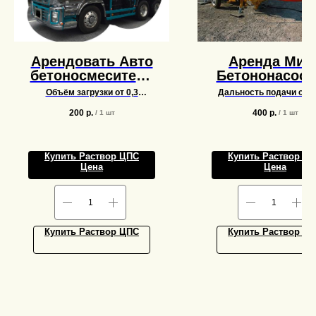
Арендовать Авто
Аренда Мин
бетоносмеситель
Бетононасос 
, Миксер,
метров
Объём загрузки от 0,3
Дальность подачи от 1
бетономешалка
кубометра бетона , но не
150 метров
более 12
200
р.
400
р.
/
1 шт
/
1 шт
Купить Раствор ЦПС
Купить Раствор Ц
Цена
Цена
Купить Раствор ЦПС
Купить Раствор Ц