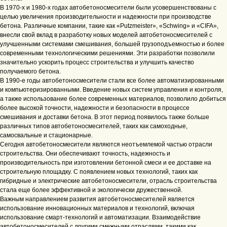
В 1970-х и 1980-х годах автобетоносмесители были усовершенствованы с
целью увеличения производительности и надежности при производстве
бетона. Различные компании, такие как «Putzmeister», «Schwing» и «CIFA»,
внесли свой вклад в разработку новых моделей автобетоносмесителей с
улучшенными системами смешивания, большей грузоподъемностью и более
современными технологическими решениями. Эти разработки позволили
значительно ускорить процесс строительства и улучшить качество
получаемого бетона.
В 1990-е годы автобетоносмесители стали все более автоматизированными
и компьютеризированными. Введение новых систем управления и контроля,
а также использование более современных материалов, позволило добиться
более высокой точности, надежности и безопасности в процессе
смешивания и доставки бетона. В этот период появилось также больше
различных типов автобетоносмесителей, таких как самоходные,
самосвальные и стационарные.
Сегодня автобетоносмесители являются неотъемлемой частью отрасли
строительства. Они обеспечивают точность, надежность и
производительность при изготовлении бетонной смеси и ее доставке на
строительную площадку. С появлением новых технологий, таких как
гибридные и электрические автобетоносмесители, отрасль строительства
стала еще более эффективной и экологически дружественной.
Важным направлением развития автобетоносмесителей является
использование инновационных материалов и технологий, включая
использование смарт-технологий и автоматизации. Взаимодействие
автобетоносмесителей с другими смежными отраслями, такими как