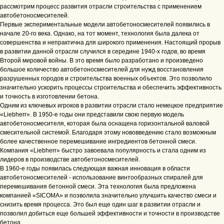
рассмотрим процесс развития отрасли строительства с применением
автобетоносмесителей.
Первые экспериментальные модели автобетоносмесителей появились в
начале 20-го века. Однако, на тот момент, технология была далека от
совершенства и непрактична для широкого применения. Настоящий прорыв
в развитии данной отрасли случился в середине 1940-х годов, во время
Второй мировой войны. В это время было разработано и произведено
большое количество автобетоносмесителей для нужд восстановления
разрушенных городов и строительства военных объектов. Это позволило
значительно ускорить процессы строительства и обеспечить эффективность
и точность в изготовлении бетона.
Одним из ключевых игроков в развитии отрасли стало немецкое предприятие
«Liebherr». В 1950-е годы они представили свою первую модель
автобетоносмесителя, которая была оснащена горизонтальной валовой
смесительной системой. Благодаря этому нововведению стало возможным
более качественное перемешивание ингредиентов бетонной смеси.
Компания «Liebherr» быстро завоевала популярность и стала одним из
лидеров в производстве автобетоносмесителей.
В 1960-е годы появилась следующая важная инновация в области
автобетоносмесителей - использование винтообразных спиралей для
перемешивания бетонной смеси. Эта технология была предложена
компанией «SICOMA» и позволила значительно улучшить качество смеси и
снизить время процесса. Это был еще один шаг в развитии отрасли и
позволил добиться еще большей эффективности и точности в производстве
бетона.